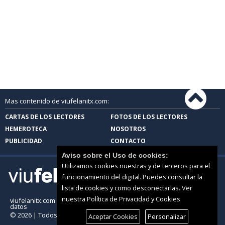
Mas contenido de viufelanitx.com:
CARTAS DE LOS LECTORES
FOTOS DE LOS LECTORES
HEMEROTECA
NOSOTROS
PUBLICIDAD
CONTACTO
Aviso sobre el Uso de cookies:
Utilizamos cookies nuestras y de terceros para el
funcionamiento del digital. Puedes consultar la
lista de cookies y como desconectarlas.
Ver
nuestra Política de Privacidad y Cookies
viufelanitx.com |
Términos de uso
|
Protección de
datos
© 2026 | Todos los derechos reservados
Aceptar Cookies
Personalizar