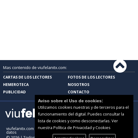
Mas contenido de viufelanitx.com:
CARTAS DE LOS LECTORES
FOTOS DE LOS LECTORES
HEMEROTECA
NOSOTROS
PUBLICIDAD
CONTACTO
Aviso sobre el Uso de cookies:
Utilizamos cookies nuestras y de terceros para el
funcionamiento del digital. Puedes consultar la
lista de cookies y como desconectarlas.
Ver
nuestra Política de Privacidad y Cookies
viufelanitx.com |
Términos de uso
|
Protección de
datos
© 2026 | Todos los derechos reservados