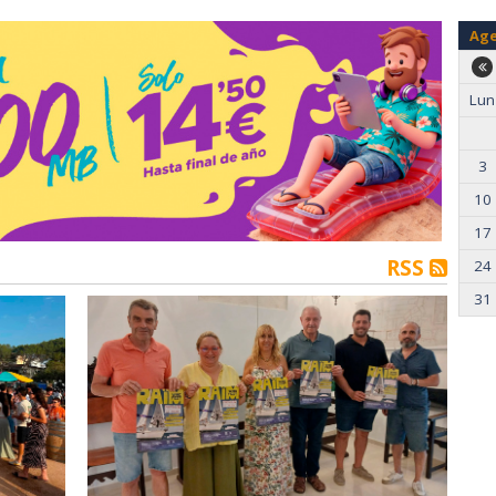
Ag
Lun
3
10
17
RSS
24
31