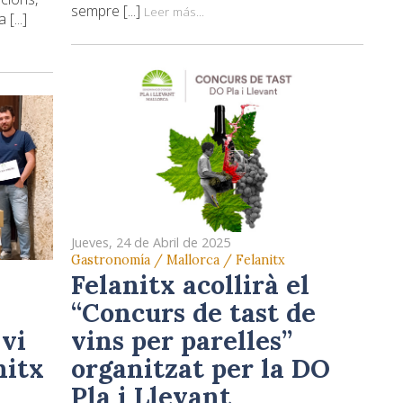
sempre [...]
Leer más...
[...]
Jueves, 24 de Abril de 2025
Gastronomía / Mallorca / Felanitx
Felanitx acollirà el
“Concurs de tast de
vins per parelles”
 vi
organitzat per la DO
nitx
Pla i Llevant