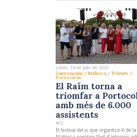
Lunes, 14 de Julio de 2025
Gastronomía / Mallorca / Felanitx /
Portocolom
El Raïm torna a
triomfar a Portoc
amb més de 6.000
assistents
ACC
El festival del vi, que organitza Vi de l
Mallorca, repeteix l’èxit d’anteriors ed