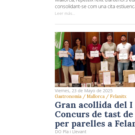
consolidant-se com una cita estiuenca 
Leer más...
Viernes, 23 de Mayo de 2025
Gastronomía / Mallorca / Felanitx
Gran acollida del I
Concurs de tast de
per parelles a Fela
DO Pla i Llevant