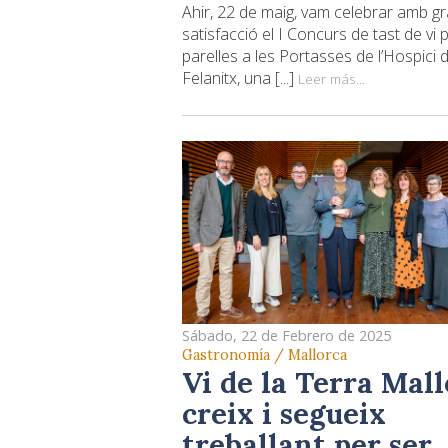
Ahir, 22 de maig, vam celebrar amb g
satisfacció el I Concurs de tast de vi 
parelles a les Portasses de l’Hospici 
Felanitx, una [...]
Leer más...
Sábado, 22 de Febrero de 2025
Gastronomía / Mallorca
Vi de la Terra Mal
creix i segueix
treballant per ser