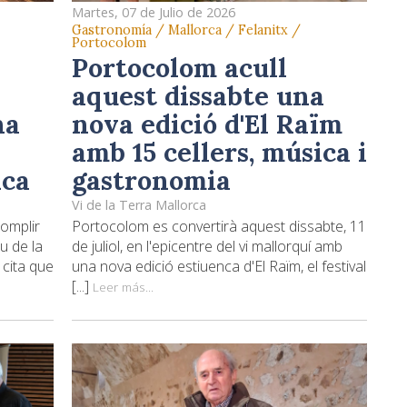
Martes, 07 de Julio de 2026
Gastronomía / Mallorca / Felanitx /
Portocolom
Portocolom acull
aquest dissabte una
na
nova edició d'El Raïm
amb 15 cellers, música i
ica
gastronomia
Vi de la Terra Mallorca
omplir
Portocolom es convertirà aquest dissabte, 11
u de la
de juliol, en l'epicentre del vi mallorquí amb
 cita que
una nova edició estiuenca d'El Raïm, el festival
[...]
Leer más...