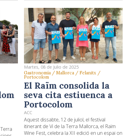
Martes, 08 de Julio de 2025
Gastronomía / Mallorca / Felanitx /
Portocolom
El Raïm consolida la
seva cita estiuenca a
olom
Portocolom
ACC
Aquest dissabte, 12 de juliol, el festival
itinerant de Vi de la Terra Mallorca, el Raïm
a Terra
Wine Fest, celebra la XII edició en un espai on
icions,