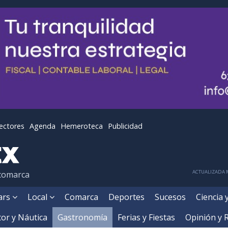
lectores
Agenda
Hemeroteca
Publicidad
ACTUALIZADA M
 comarca
ears
Local
Comarca
Deportes
Sucesos
Ciencia 
or y Náutica
Gastronomía
Ferias y Fiestas
Opinión y 