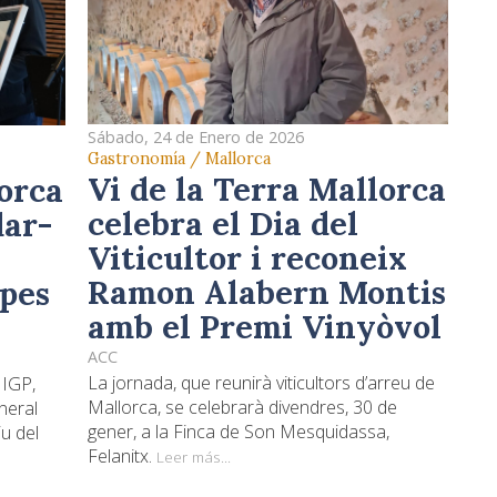
Sábado, 24 de Enero de 2026
Gastronomía / Mallorca
Vi de la Terra Mallorca
lorca
celebra el Dia del
dar-
Viticultor i reconeix
Ramon Alabern Montis
 pes
amb el Premi Vinyòvol
ACC
La jornada, que reunirà viticultors d’arreu de
 IGP,
Mallorca, se celebrarà divendres, 30 de
neral
gener, a la Finca de Son Mesquidassa,
u del
Felanitx.
Leer más...