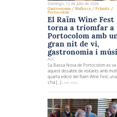
Domingo, 12 de Julio de 2026
Gastronomía / Mallorca / Felanitx /
Portocolom
El Raïm Wine Fest
torna a triomfar a
Portocolom amb u
gran nit de vi,
gastronomia i mús
ACC
Sa Bassa Nova de Portocolom es va 
aquest dissabte de visitants amb moti
quarta edició del Raïm Wine Fest, una
s'ha [...]
Leer más...