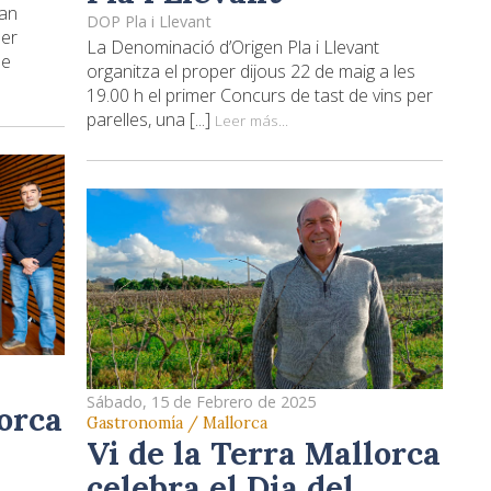
ran
DOP Pla i Llevant
per
La Denominació d’Origen Pla i Llevant
de
organitza el proper dijous 22 de maig a les
19.00 h el primer Concurs de tast de vins per
parelles, una [...]
Leer más...
Sábado, 15 de Febrero de 2025
lorca
Gastronomía / Mallorca
Vi de la Terra Mallorca
celebra el Dia del