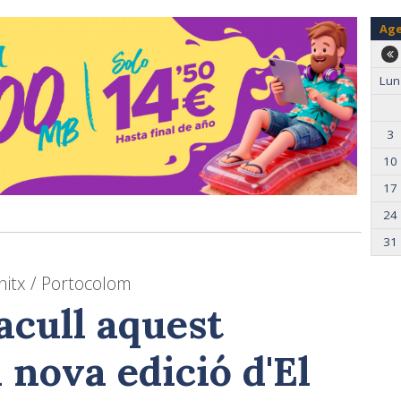
Ag
Lun
3
10
17
24
31
nitx / Portocolom
acull aquest
 nova edició d'El