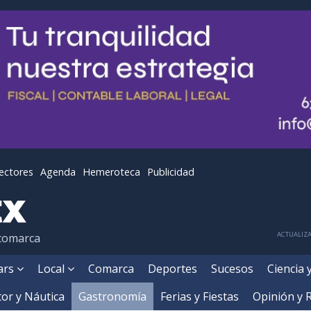
lectores
Agenda
Hemeroteca
Publicidad
ACTUALIZA
 comarca
ears
Local
Comarca
Deportes
Sucesos
Ciencia 
or y Náutica
Gastronomía
Ferias y Fiestas
Opinión y 