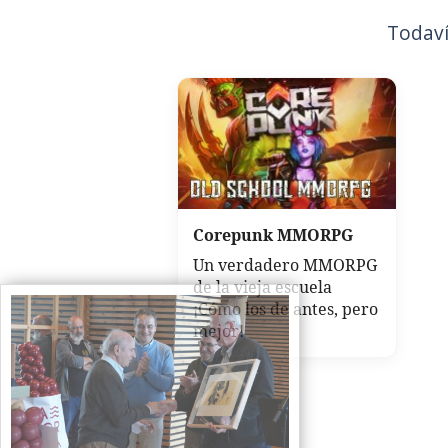
Todaví
Corepunk MMORPG
Un verdadero MMORPG
de la vieja escuela
¡Cómo los de antes, pero
mejor!