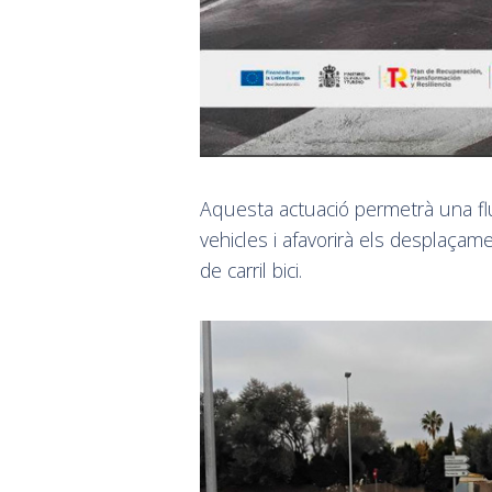
Aquesta actuació permetrà una fluï
vehicles i afavorirà els desplaçam
de carril bici.