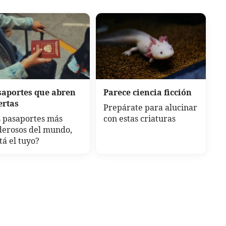
saportes que abren
Parece ciencia ficción
ertas
Prepárate para alucinar
 pasaportes más
con estas criaturas
derosos del mundo,
tá el tuyo?