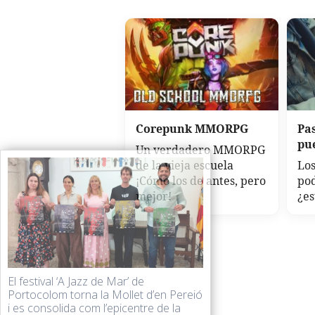
Corepunk MMORPG
Pa
pu
Un verdadero MMORPG
de la vieja escuela
Los
¡Cómo los de antes, pero
po
mejor!
¿es
El festival ‘A Jazz de Mar’ de
Portocolom torna la Mollet d’en Pereió
i es consolida com l’epicentre de la