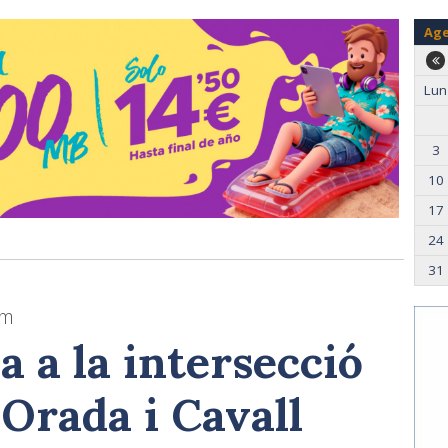
Ag
Lun
3
10
17
24
31
om
 a la intersecció
 Orada i Cavall