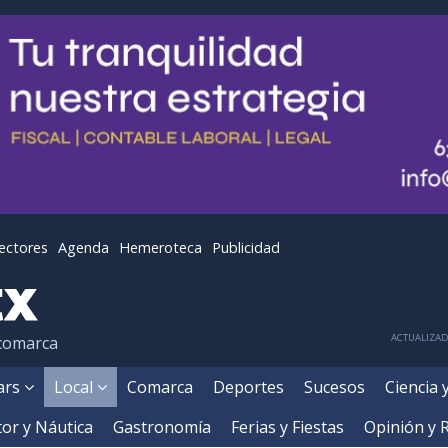
lectores
Agenda
Hemeroteca
Publicidad
ACTUALIZADA
 comarca
ears
Local
Comarca
Deportes
Sucesos
Ciencia 
or y Náutica
Gastronomía
Ferias y Fiestas
Opinión y 