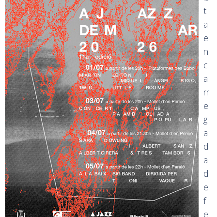
t
a
e
n
c
a
rr
e
g
a
d
a
d
e
f
e