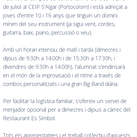
de juliol al CEIP S’Algar (Portocolom) i està adreçat a
joves d'entre 10 i 16 anys que tinguin un domini
mínim del seu instrument (ja sigui vent, cordes,
guitarra, baix, piano, percussió o veu).
Amb un horari intensiu de matí i tarda (dimecres i
dijous de 9:30h a 14:00h i de 15:30h a 17:30h, i
divendres de 9:30h a 14:00h), l'alumnat s'endinsarà
en el món de la improvisació i el ritme a través de
combos personalitzats i una gran Big Band diària.
Per facilitar la logística familiar, s'ofereix un servei de
menjador opcional per a dimecres i dijous a càrrec del
Restaurant Es Símbol.
Tots els aprenentatges i el treball col·lectiu d'aquests