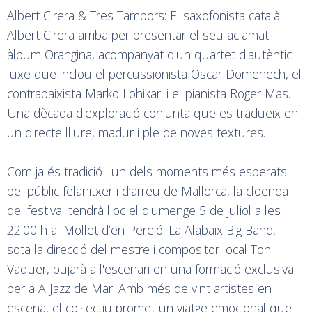
Albert Cirera & Tres Tambors: El saxofonista català
Albert Cirera arriba per presentar el seu aclamat
àlbum Orangina, acompanyat d'un quartet d'autèntic
luxe que inclou el percussionista Oscar Domenech, el
contrabaixista Marko Lohikari i el pianista Roger Mas.
Una dècada d'exploració conjunta que es tradueix en
un directe lliure, madur i ple de noves textures.
Com ja és tradició i un dels moments més esperats
pel públic felanitxer i d’arreu de Mallorca, la cloenda
del festival tendrà lloc el diumenge 5 de juliol a les
22.00 h al Mollet d’en Pereió. La Alabaix Big Band,
sota la direcció del mestre i compositor local Toni
Vaquer, pujarà a l'escenari en una formació exclusiva
per a A Jazz de Mar. Amb més de vint artistes en
escena, el col·lectiu promet un viatge emocional que