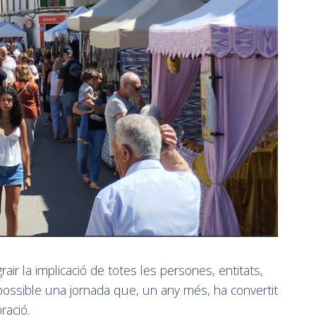
rair la implicació de totes les persones, entitats,
 possible una jornada que, un any més, ha convertit
ració.