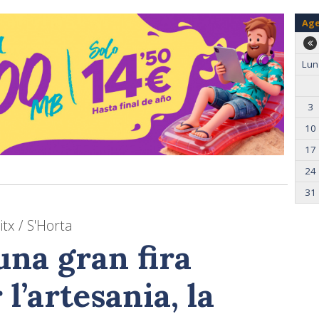
Ag
Lun
3
10
17
24
31
itx / S'Horta
una gran fira
l’artesania, la