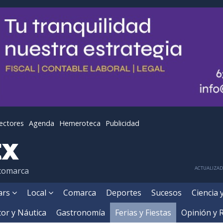
lectores
Agenda
Hemeroteca
Publicidad
ACTUALIZADA
 comarca
ears
Local
Comarca
Deportes
Sucesos
Ciencia 
or y Náutica
Gastronomía
Ferias y Fiestas
Opinión y 