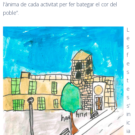
l'ànima de cada activitat per fer bategar el cor del
poble”.
L
e
s
f
e
s
t
e
s
s'
in
ic
ia