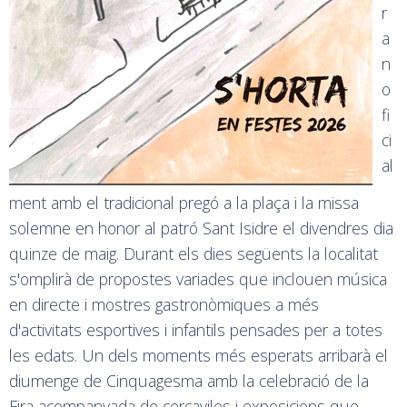
r
a
n
o
fi
ci
al
ment amb el tradicional pregó a la plaça i la missa
solemne en honor al patró Sant Isidre el divendres dia
quinze de maig. Durant els dies següents la localitat
s'omplirà de propostes variades que inclouen música
en directe i mostres gastronòmiques a més
d'activitats esportives i infantils pensades per a totes
les edats. Un dels moments més esperats arribarà el
diumenge de Cinquagesma amb la celebració de la
Fira acompanyada de cercaviles i exposicions que