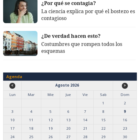
¿Por qué se contagia?
La ciencia explica por qué el bostezo es
contagioso
¿De verdad hacen esto?
Costumbres que rompen todos los
esquemas
Agenda
Agosto 2026
Lun
Mar
Mie
Jue
Vie
Sab
Dom
1
2
3
4
5
6
7
8
9
10
11
12
13
14
15
16
17
18
19
20
21
22
23
24
25
26
27
28
29
30