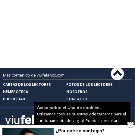
Mas contenido de viufelanitx.com:
CARTAS DE LOS LECTORES
FOTOS DE LOS LECTORES
HEMEROTECA
NOSOTROS
PUBLICIDAD
CONTACTO
Aviso sobre el Uso de cookies:
Utilizamos cookies nuestras y de terceros para el
funcionamiento del digital. Puedes consultar la
lista de cookies y como desconectarlas.
Ver
¿Por qué se contagia?
nuestra Política de Privacidad y Cookies
viufelanitx.com |
Términos de uso
|
Protección de