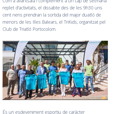
Com a avantsala i complement a un cap de setmana
replet d'activitats, el dissabte des de les 9h30 uns
cent nens prendran la sortida del major duatló de
menors de les Illes Balears, el TriKids, organitzat pel
Club de Triatló Portocolom.
És un esdeveniment esportiu de caràcter