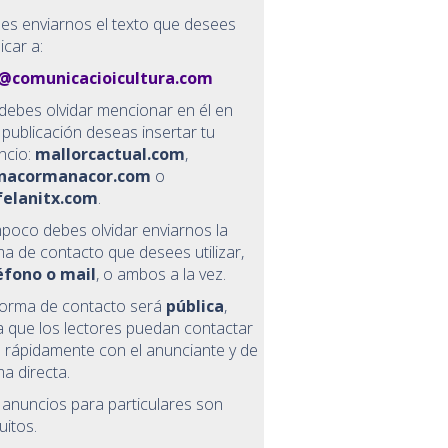
es enviarnos el texto que desees
icar a:
@comunicacioicultura.com
debes olvidar mencionar en él en
publicación deseas insertar tu
ncio:
mallorcactual.com
,
nacormanacor.com
o
felanitx.com
.
poco debes olvidar enviarnos la
a de contacto que desees utilizar,
éfono o mail
, o ambos a la vez.
forma de contacto será
pública
,
a que los lectores puedan contactar
 rápidamente con el anunciante y de
a directa.
 anuncios para particulares son
uitos.