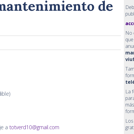
mantenimiento de
Deb
publ
acc
No 
que 
anu
ma
viu
Tam
form
tel
La 
ible)
par
más
form
Los
je a
totverd10@gmail.com
grat