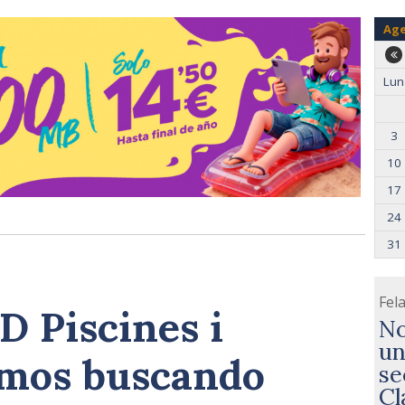
Ag
Lun
3
10
17
24
31
Fela
 Piscines i
No
un
amos buscando
se
Cl