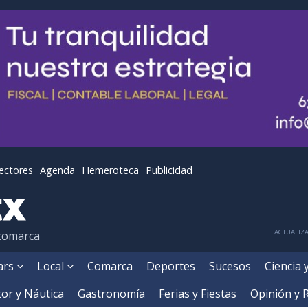
lectores
Agenda
Hemeroteca
Publicidad
ACTUALIZA
 comarca
ears
Local
Comarca
Deportes
Sucesos
Ciencia 
or y Náutica
Gastronomía
Ferias y Fiestas
Opinión y 