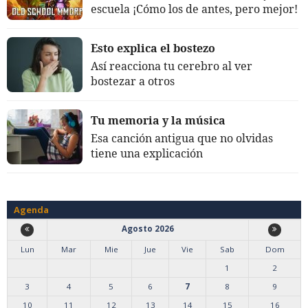
escuela ¡Cómo los de antes, pero mejor!
Esto explica el bostezo
Así reacciona tu cerebro al ver
bostezar a otros
Tu memoria y la música
Esa canción antigua que no olvidas
tiene una explicación
Agenda
Agosto 2026
Lun
Mar
Mie
Jue
Vie
Sab
Dom
1
2
3
4
5
6
7
8
9
10
11
12
13
14
15
16