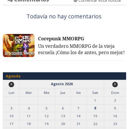
Comentar esta noticia
Todavía no hay comentarios
Corepunk MMORPG
Un verdadero MMORPG de la vieja
escuela ¡Cómo los de antes, pero mejor!
Agenda
Agosto 2026
Lun
Mar
Mie
Jue
Vie
Sab
Dom
1
2
3
4
5
6
7
8
9
10
11
12
13
14
15
16
17
18
19
20
21
22
23