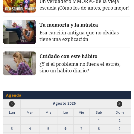
Un verdadero MMORPG de la vieja
escuela ¡Cómo los de antes, pero mejor!
Tu memoria y la música
Esa canción antigua que no olvidas
tiene una explicación
Cuidado con este hábito
¿Y si el problema no fuera el estrés,
sino un hábito diario?
Agenda
Agosto 2026
Lun
Mar
Mie
Jue
Vie
Sab
Dom
1
2
3
4
5
6
7
8
9