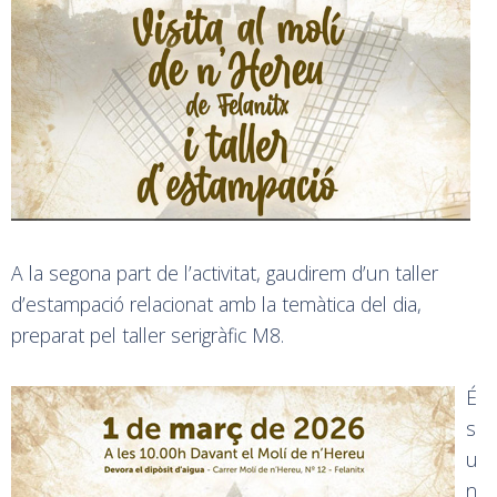
A la segona part de l’activitat, gaudirem d’un taller
d’estampació relacionat amb la temàtica del dia,
preparat pel taller serigràfic M8.
É
s
u
n