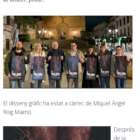
El disseny gràfic ha estat a càrrec de Miquel Àngel
Roig Maimó.
Després
de la