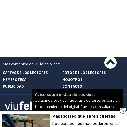
Mas contenido de viufelanitx.com:
CARTAS DE LOS LECTORES
FOTOS DE LOS LECTORES
HEMEROTECA
NOSOTROS
PUBLICIDAD
CONTACTO
Aviso sobre el Uso de cookies:
Utilizamos cookies nuestras y de terceros para el
funcionamiento del digital. Puedes consultar la
lista de cookies y como desconectarlas.
Ver
Pasaportes que abren puertas
nuestra Política de Privacidad y Cookies
viufelanitx.com |
Términos de uso
|
Protección de
datos
Los pasaportes más poderosos del