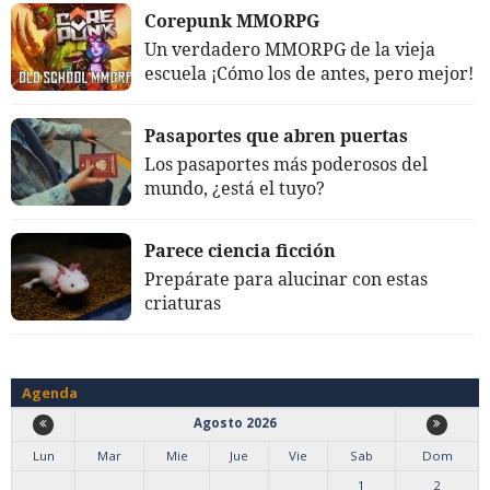
Corepunk MMORPG
Un verdadero MMORPG de la vieja
escuela ¡Cómo los de antes, pero mejor!
Pasaportes que abren puertas
Los pasaportes más poderosos del
mundo, ¿está el tuyo?
Parece ciencia ficción
Prepárate para alucinar con estas
criaturas
Agenda
Agosto 2026
Lun
Mar
Mie
Jue
Vie
Sab
Dom
1
2