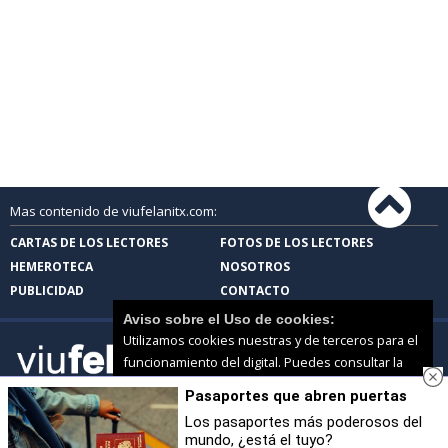
Mas contenido de viufelanitx.com:
CARTAS DE LOS LECTORES
FOTOS DE LOS LECTORES
HEMEROTECA
NOSOTROS
PUBLICIDAD
CONTACTO
Aviso sobre el Uso de cookies:
Utilizamos cookies nuestras y de terceros para el
funcionamiento del digital. Puedes consultar la
lista de cookies y como desconectarlas.
Ver
Pasaportes que abren puertas
nuestra Política de Privacidad y Cookies
viufelanitx.com |
Términos de uso
|
Protección de
datos
Los pasaportes más poderosos del
© 2026 | Todos los derechos reservados
mundo, ¿está el tuyo?
Aceptar Cookies
Personalizar