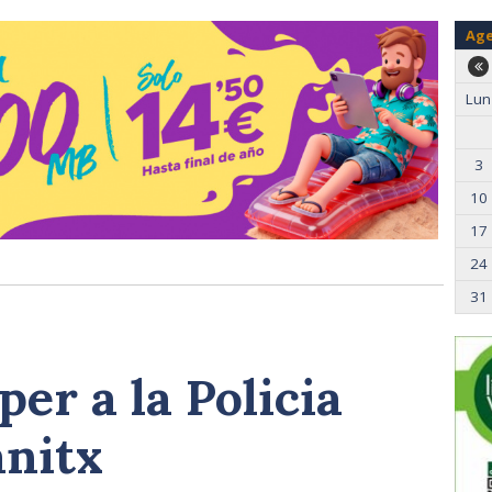
Ag
Lun
3
10
17
24
31
per a la Policia
anitx