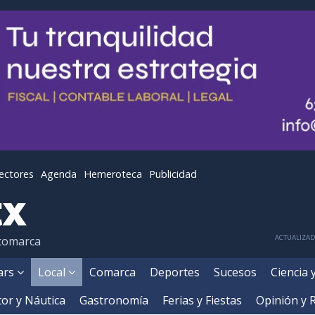
lectores
Agenda
Hemeroteca
Publicidad
ACTUALIZADA
 comarca
ears
Local
Comarca
Deportes
Sucesos
Ciencia 
or y Náutica
Gastronomía
Ferias y Fiestas
Opinión y 