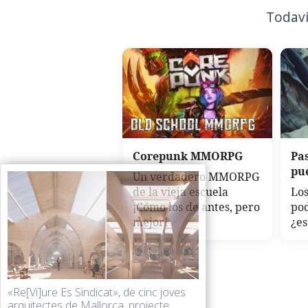
Todaví
Corepunk MMORPG
Pa
pu
Un verdadero MMORPG
de la vieja escuela
Los
¡Cómo los de antes, pero
po
mejor!
¿es
«Re[Vi]ure Es Sindicat», de cinc joves
arquitectes de Mallorca, projecte