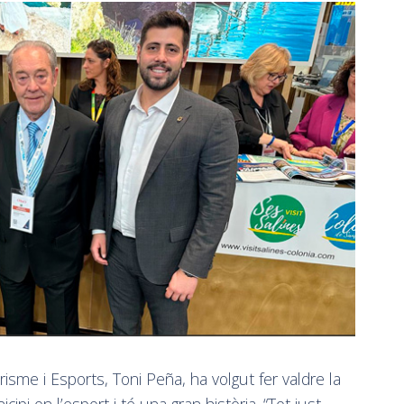
isme i Esports, Toni Peña, ha volgut fer valdre la
ipi on l’esport i té una gran història. “Tot just