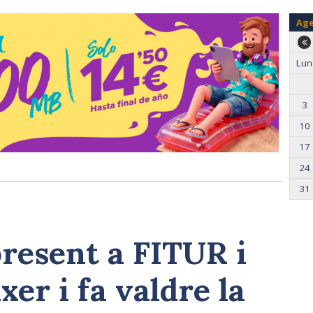
Ag
Lun
3
10
17
24
31
present a FITUR i
xer i fa valdre la