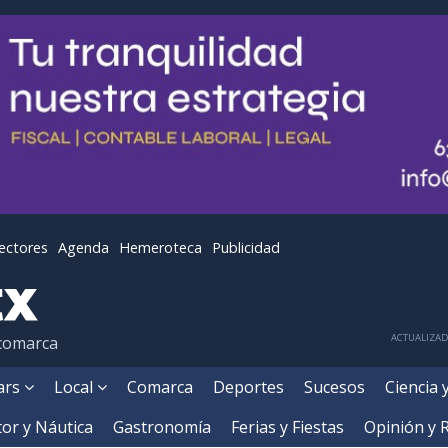
lectores
Agenda
Hemeroteca
Publicidad
ACTUALIZADA
 comarca
ears
Local
Comarca
Deportes
Sucesos
Ciencia 
or y Náutica
Gastronomía
Ferias y Fiestas
Opinión y 