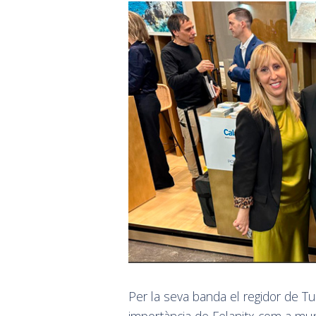
Per la seva banda el regidor de Tur
importància de Felanitx com a munic