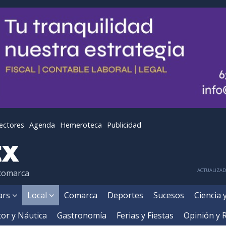
lectores
Agenda
Hemeroteca
Publicidad
ACTUALIZADA
 comarca
ears
Local
Comarca
Deportes
Sucesos
Ciencia 
or y Náutica
Gastronomía
Ferias y Fiestas
Opinión y 