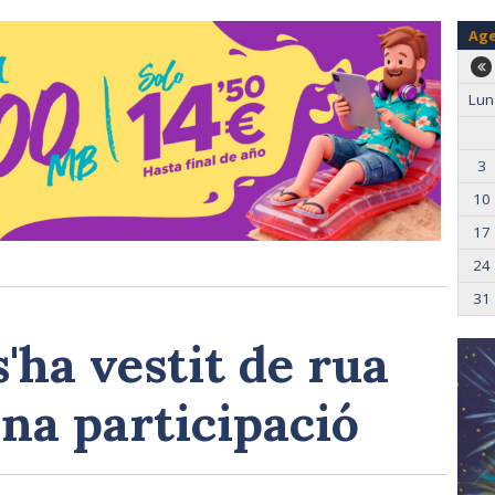
Ag
Lun
3
10
17
24
31
'ha vestit de rua
na participació