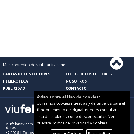
Mas contenido de viufelanitx.com:
CARTAS DE LOS LECTORES
FOTOS DE LOS LECTORES
HEMEROTECA
NOSOTROS
PUBLICIDAD
CONTACTO
Aviso sobre el Uso de cookies:
Utilizamos cookies nuestras y de terceros para el
funcionamiento del digital. Puedes consultar la
lista de cookies y como desconectarlas.
Ver
nuestra Política de Privacidad y Cookies
viufelanitx.com |
Términos de uso
|
Protección de
datos
© 2026 | Todos los derechos reservados
Aceptar Cookies
Personalizar