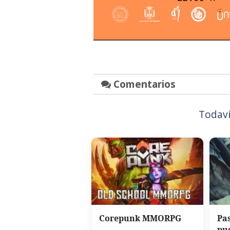
Comentarios
Todaví
Corepunk MMORPG
Pa
pu