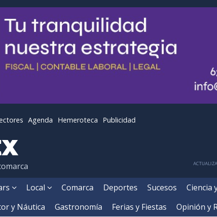
lectores
Agenda
Hemeroteca
Publicidad
ACTUALIZA
 comarca
ears
Local
Comarca
Deportes
Sucesos
Ciencia 
or y Náutica
Gastronomía
Ferias y Fiestas
Opinión y 