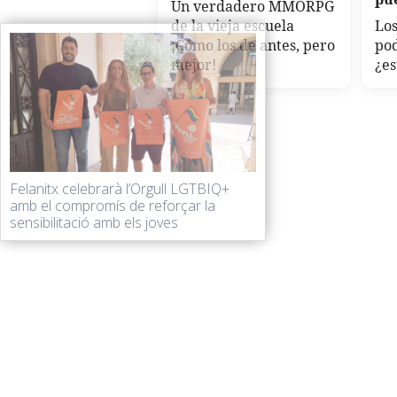
Un verdadero MMORPG
de la vieja escuela
Los
¡Cómo los de antes, pero
po
mejor!
¿es
Felanitx celebrarà l’Orgull LGTBIQ+
amb el compromís de reforçar la
sensibilitació amb els joves