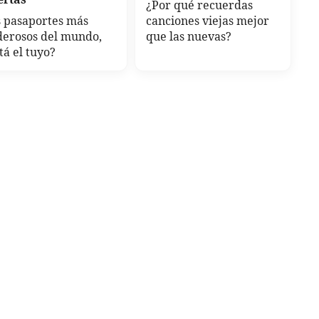
¿Por qué recuerdas
 pasaportes más
canciones viejas mejor
derosos del mundo,
que las nuevas?
tá el tuyo?