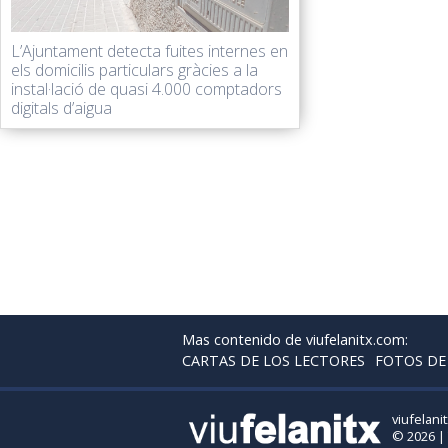
L’Ajuntament detecta fuites internes en
els domicilis particulars gràcies a la
instal·lació de quasi 4.000 comptadors
digitals d’aigua
Mas contenido de viufelanitx.com:
CARTAS DE LOS LECTORES
FOTOS DE
viufelani
© 2026 |