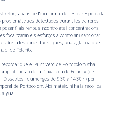
t reforç abans de l'inici formal de l'estiu respon a la
es problemàtiques detectades durant les darreres
posar fi als renous incontrolats i concentracions
 es focalitzaran els esforços a controlar i sancionar
residus a les zones turístiques, una vigilància que
ucli de Felanitx.
 recordar que el Punt Verd de Portocolom s’ha
ampliat l’horari de la Deixalleria de Felanitx (de
 - Dissabtes i diumenges de 9.30 a 14.30 h) per
oral de Portocolom. Així mateix, hi ha la recollida
a igual.