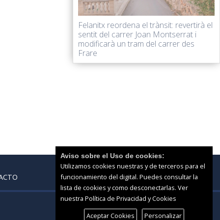
Felanitx reordena el trànsit: revertirà el
sentit del carrer Joan Montserrat i
modificarà un tram del carrer des
Frare
Aviso sobre el Uso de cookies:
Utilizamos cookies nuestras y de terceros para el
ACTO
funcionamiento del digital. Puedes consultar la
lista de cookies y como desconectarlas.
Ver
nuestra Política de Privacidad y Cookies
Aceptar Cookies
Personalizar