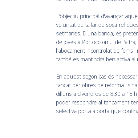
L'objectiu principal d'avançar aques
voluntat de tallar de soca-rel du
setmanes. D'una banda, es pretén 
de joves a Portocolom, i de l'altra,
l'abocament incontrolat de fems i 
també es mantindrà ben activa al n
En aquest segon cas és necessari
tancat per obres de reforma i s’ha 
dilluns a divendres de 8.30 a 18 h
poder respondre al tancament temp
selectiva porta a porta que continu