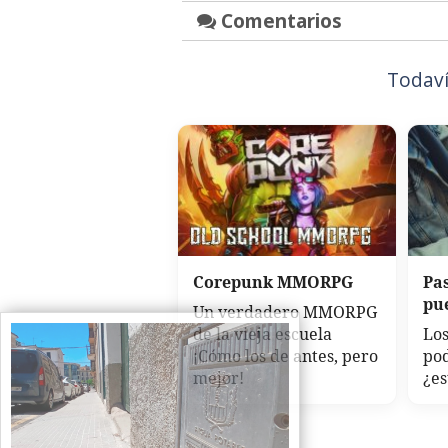
Comentarios
Todaví
Corepunk MMORPG
Pa
pu
Un verdadero MMORPG
de la vieja escuela
Los
¡Cómo los de antes, pero
po
mejor!
¿es