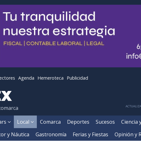
lectores
Agenda
Hemeroteca
Publicidad
ACTUALIZA
 comarca
ears
Local
Comarca
Deportes
Sucesos
Ciencia 
or y Náutica
Gastronomía
Ferias y Fiestas
Opinión y 