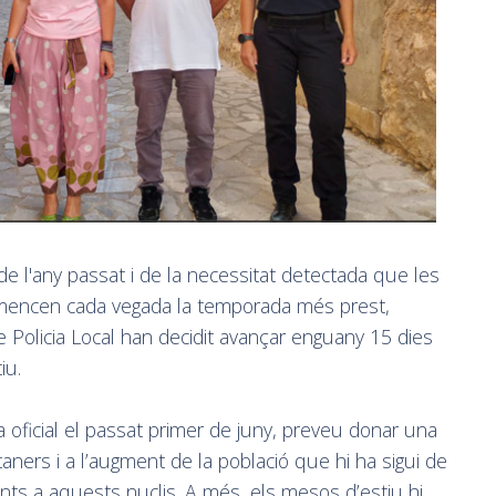
e l'any passat i de la necessitat detectada que les
omencen cada vegada la temporada més prest,
de Policia Local han decidit avançar enguany 15 dies
iu.
oficial el passat primer de juny, preveu donar una
aners i a l’augment de la població que hi ha sigui de
tants a aquests nuclis. A més, els mesos d’estiu hi