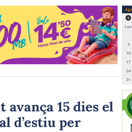
Ag
Lun
3
10
17
24
31
 avança 15 dies el
al d’estiu per