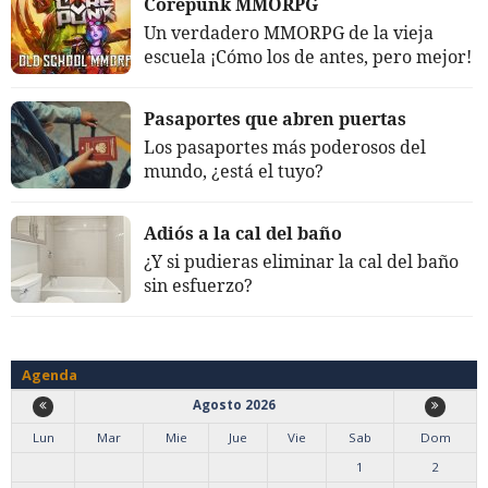
Corepunk MMORPG
Un verdadero MMORPG de la vieja
escuela ¡Cómo los de antes, pero mejor!
Pasaportes que abren puertas
Los pasaportes más poderosos del
mundo, ¿está el tuyo?
Adiós a la cal del baño
¿Y si pudieras eliminar la cal del baño
sin esfuerzo?
Agenda
Agosto 2026
Lun
Mar
Mie
Jue
Vie
Sab
Dom
1
2