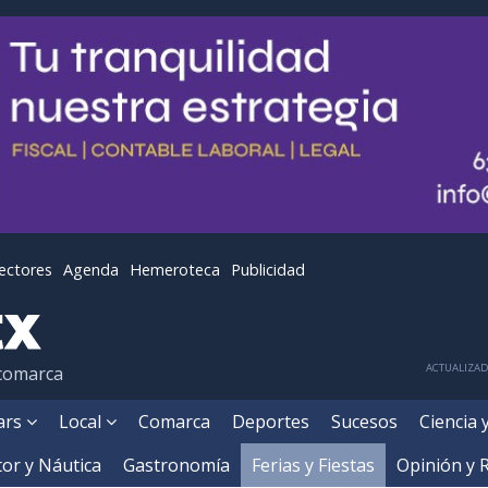
lectores
Agenda
Hemeroteca
Publicidad
ACTUALIZADA
 comarca
ears
Local
Comarca
Deportes
Sucesos
Ciencia 
or y Náutica
Gastronomía
Ferias y Fiestas
Opinión y 