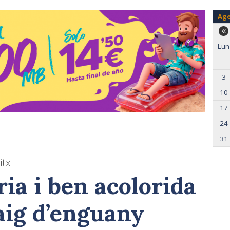
Ag
Lun
3
10
17
24
31
itx
ia i ben acolorida
aig d’enguany