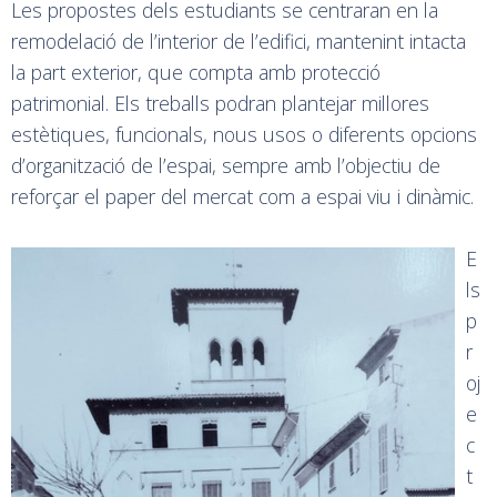
Les propostes dels estudiants se centraran en la
remodelació de l’interior de l’edifici, mantenint intacta
la part exterior, que compta amb protecció
patrimonial. Els treballs podran plantejar millores
estètiques, funcionals, nous usos o diferents opcions
d’organització de l’espai, sempre amb l’objectiu de
reforçar el paper del mercat com a espai viu i dinàmic.
E
ls
p
r
oj
e
c
t