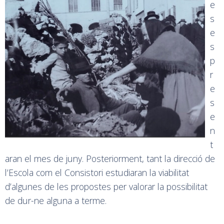
e
s
e
s
p
r
e
s
e
n
t
aran el mes de juny. Posteriorment, tant la direcció de
l’Escola com el Consistori estudiaran la viabilitat
d’algunes de les propostes per valorar la possibilitat
de dur-ne alguna a terme.