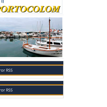
ror RSS
ror RSS