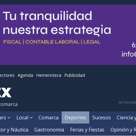
lectores
Agenda
Hemeroteca
Publicidad
ACTUALIZADA
 comarca
ears
Local
Comarca
Deportes
Sucesos
Ciencia 
or y Náutica
Gastronomía
Ferias y Fiestas
Opinión y 