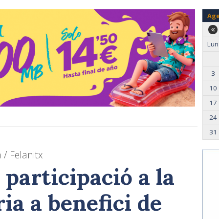
Ag
Lun
3
10
17
24
31
 / Felanitx
 participació a la
ria a benefici de