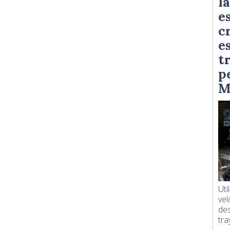
l
e
c
e
t
p
M
Uti
vel
des
tra