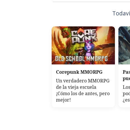
Todaví
Corepunk MMORPG
Pa
pu
Un verdadero MMORPG
de la vieja escuela
Los
¡Cómo los de antes, pero
po
mejor!
¿es