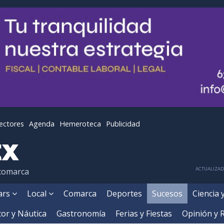
lectores
Agenda
Hemeroteca
Publicidad
ACTUALIZADA
 comarca
ears
Local
Comarca
Deportes
Sucesos
Ciencia 
or y Náutica
Gastronomía
Ferias y Fiestas
Opinión y 