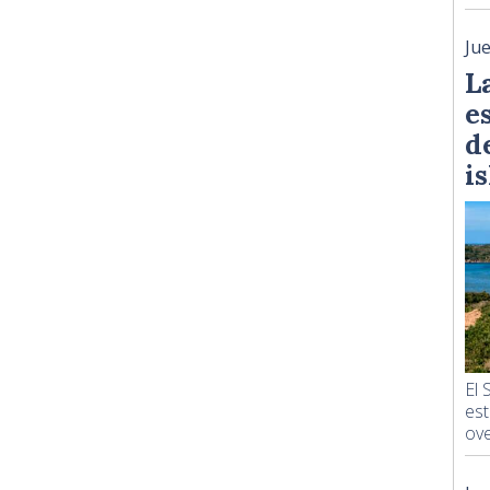
Ju
L
e
d
i
El 
est
ove