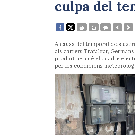
culpa del t
A causa del temporal dels darr
als carrers Trafalgar, Germans P
produït perquè el quadre elèctr
per les condicions meteorològ