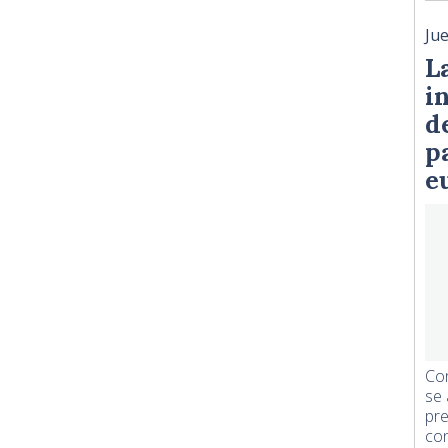
Ju
L
i
d
p
e
Con
se 
pre
con