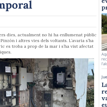
e
emporal
p
ers dies, actualment no hi ha enllumenat públic
inzón i altres vies dels voltants. L’avaria s’ha
ic es troba a prop de la mar i s’ha vist afectat
iques.
Aqu
re
l'a
Ju
L
r
v
e