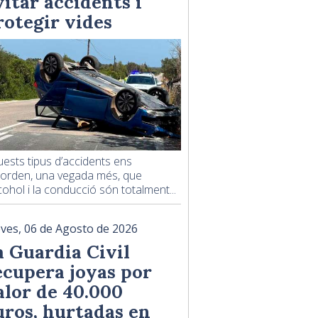
vitar accidents i
rotegir vides
ests tipus d’accidents ens
corden, una vegada més, que
lcohol i la conducció són totalment...
eves, 06 de Agosto de 2026
a Guardia Civil
ecupera joyas por
alor de 40.000
uros, hurtadas en