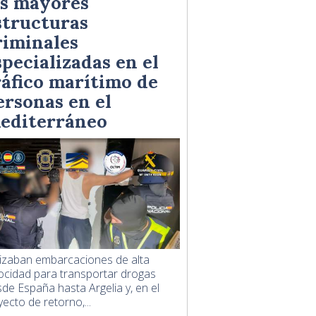
as mayores
structuras
riminales
specializadas en el
ráfico marítimo de
ersonas en el
editerráneo
lizaban embarcaciones de alta
ocidad para transportar drogas
de España hasta Argelia y, en el
yecto de retorno,...