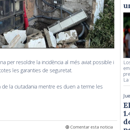
u
ina per resoldre la incidència al més aviat possible i
Los
emp
otes les garanties de seguretat.
pre
La 
ia de la ciutadania mentre es duen a terme les
Ju
E
1
d
Comentar esta noticia
p