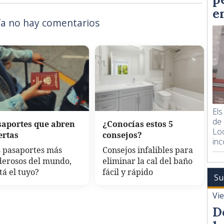
e
a no hay comentarios
Els
de 
saportes que abren
¿Conocías estos 5
Loc
ertas
consejos?
inc
 pasaportes más
Consejos infalibles para
derosos del mundo,
eliminar la cal del baño
tá el tuyo?
fácil y rápido
Su
Vi
D