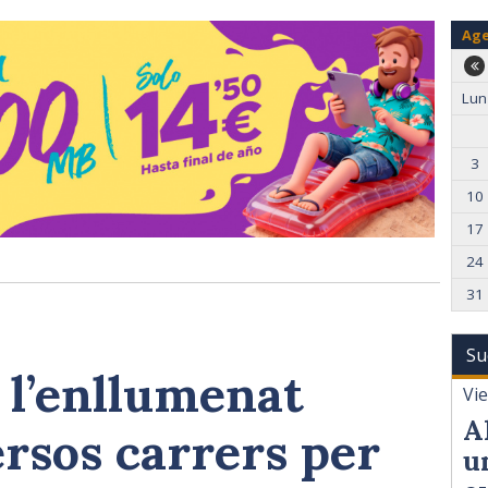
Ag
Lun
3
10
17
24
31
Su
 l’enllumenat
Vi
A
ersos carrers per
u