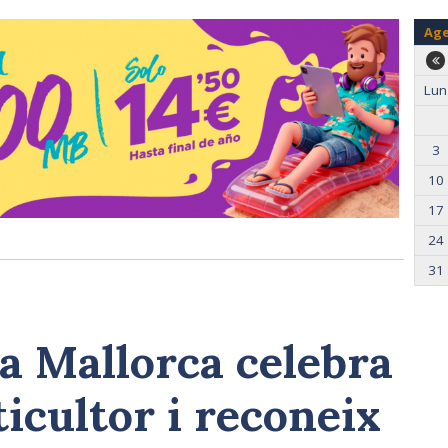
Ag
Lun
3
10
17
24
31
ra Mallorca celebra
ticultor i reconeix