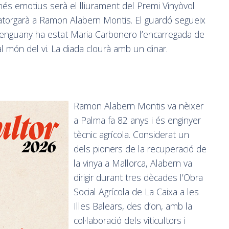
 emotius serà el lliurament del Premi Vinyòvol
’atorgarà a Ramon Alabern Montis. El guardó segueix
 i enguany ha estat Maria Carbonero l’encarregada de
 al món del vi. La diada clourà amb un dinar.
Ramon Alabern Montis va nèixer
a Palma fa 82 anys i és enginyer
tècnic agrícola. Considerat un
dels pioners de la recuperació de
la vinya a Mallorca, Alabern va
dirigir durant tres dècades l’Obra
Social Agrícola de La Caixa a les
Illes Balears, des d’on, amb la
col·laboració dels viticultors i