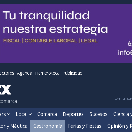
lectores
Agenda
Hemeroteca
Publicidad
ACTUALIZADA
 comarca
ears
Local
Comarca
Deportes
Sucesos
Ciencia 
or y Náutica
Gastronomía
Ferias y Fiestas
Opinión y 