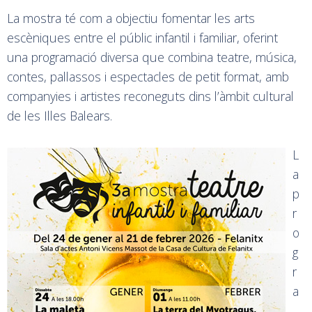
La mostra té com a objectiu fomentar les arts
escèniques entre el públic infantil i familiar, oferint
una programació diversa que combina teatre, música,
contes, pallassos i espectacles de petit format, amb
companyies i artistes reconeguts dins l’àmbit cultural
de les Illes Balears.
L
a
p
r
o
g
r
a