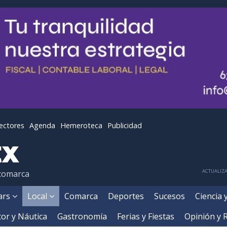
lectores
Agenda
Hemeroteca
Publicidad
ACTUALIZA
 comarca
ears
Local
Comarca
Deportes
Sucesos
Ciencia 
or y Náutica
Gastronomía
Ferias y Fiestas
Opinión y 