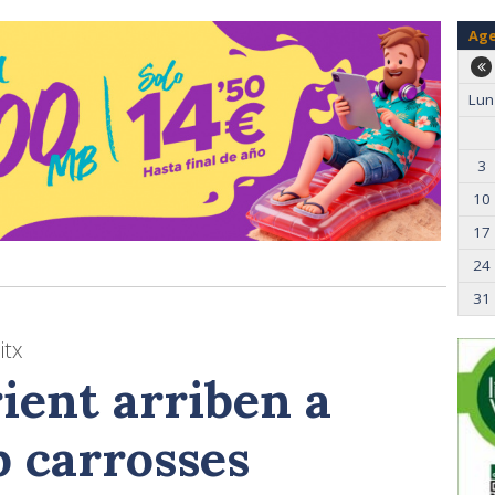
Ag
Lun
3
10
17
24
31
itx
rient arriben a
b carrosses