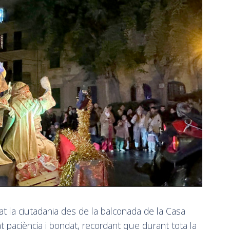
at la ciutadania des de la balconada de la Casa
 paciència i bondat, recordant que durant tota la