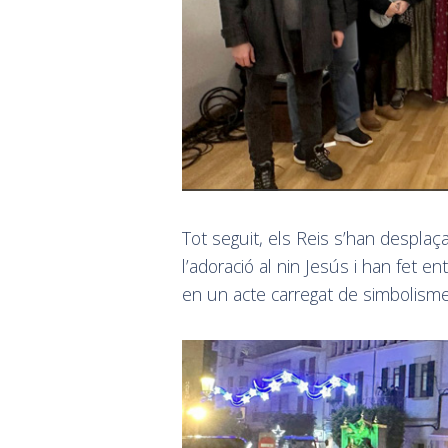
Tot seguit, els Reis s’han desplaç
l’adoració al nin Jesús i han fet en
en un acte carregat de simbolisme