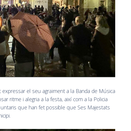
t expressar el seu agraïment a la Banda de Música
ar ritme i alegria a la festa, així com a la Policia
 voluntaris que han fet possible que Ses Majestats
icipi.