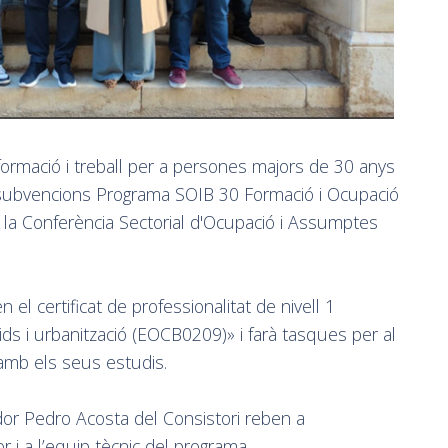
formació i treball per a persones majors de 30 anys
subvencions Programa SOIB 30 Formació i Ocupació
 la Conferència Sectorial d'Ocupació i Assumptes
 el certificat de professionalitat de nivell 1
gids i urbanització (EOCB0209)» i farà tasques per al
 amb els seus estudis.
gidor Pedro Acosta del Consistori reben a
r i a l’equip tècnic del programa.