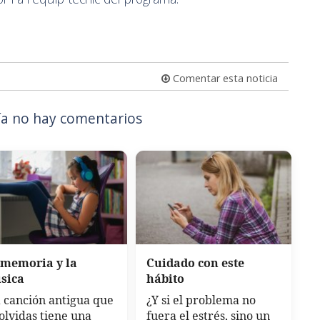
Comentar esta noticia
a no hay comentarios
 memoria y la
Cuidado con este
sica
hábito
 canción antigua que
¿Y si el problema no
olvidas tiene una
fuera el estrés, sino un