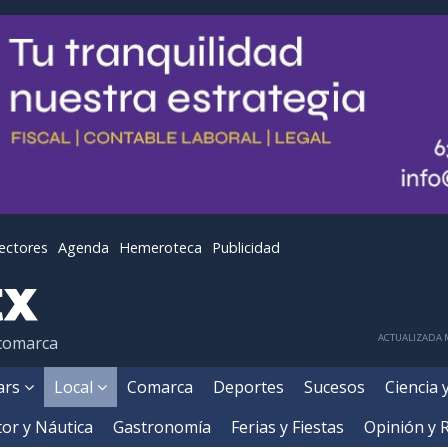
lectores
Agenda
Hemeroteca
Publicidad
ACTUALIZADA M
 comarca
ears
Local
Comarca
Deportes
Sucesos
Ciencia 
or y Náutica
Gastronomía
Ferias y Fiestas
Opinión y 