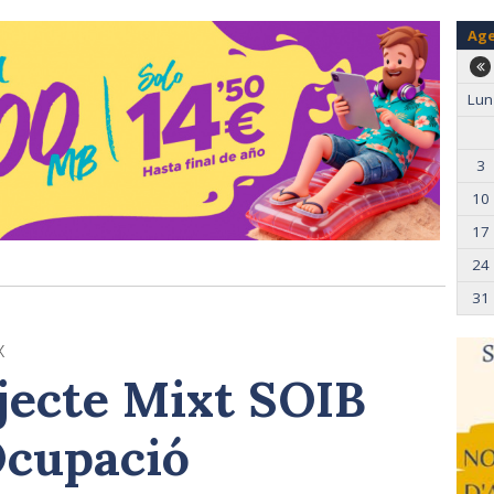
Ag
Lun
3
10
17
24
31
x
ojecte Mixt SOIB
Ocupació