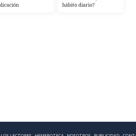
licación
hábito diario?
 LOS LECTORES
HEMEROTECA
NOSOTROS
PUBLICIDAD
CONT