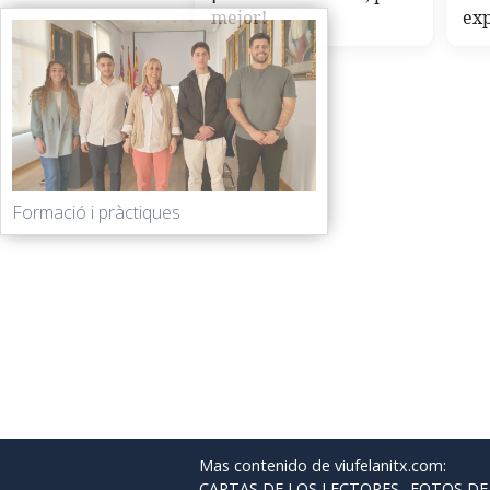
mejor!
exp
Formació i pràctiques
Mas contenido de viufelanitx.com:
CARTAS DE LOS LECTORES
FOTOS DE