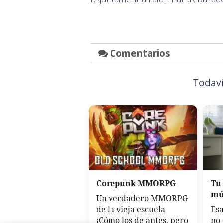
Comentarios
Todaví
Corepunk MMORPG
Tu
mú
Un verdadero MMORPG
de la vieja escuela
Esa
¡Cómo los de antes, pero
no 