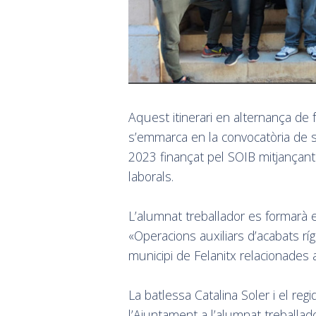
Aquest itinerari en alternança de 
s’emmarca en la convocatòria de 
2023 finançat pel SOIB mitjançant
laborals.
L’alumnat treballador es formarà en
«Operacions auxiliars d’acabats rí
municipi de Felanitx relacionades
La batlessa Catalina Soler i el re
l’Ajuntament a l’alumnat treballado